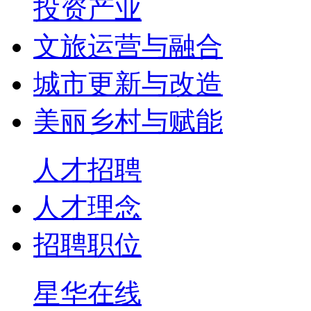
投资产业
文旅运营与融合
城市更新与改造
美丽乡村与赋能
人才招聘
人才理念
招聘职位
星华在线