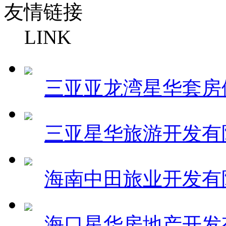
友情链接
LINK
三亚亚龙湾星华套房
三亚星华旅游开发有
海南中田旅业开发有
海口星华房地产开发