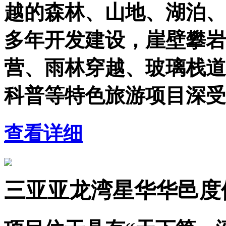
越的森林、山地、湖泊、
多年开发建设，崖壁攀岩
营、雨林穿越、玻璃栈道
科普等特色旅游项目深受
查看详细
三亚亚龙湾星华华邑度