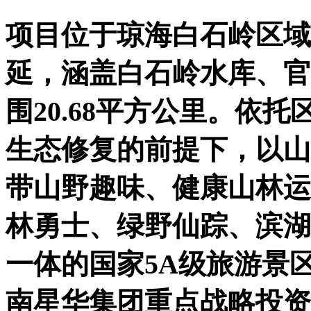
项目位于琼海白石岭区域
延，涵盖白石岭水库、官
围20.68平方公里。依
生态修复的前提下，以山
带山野趣味、健康山林运
林勇士、绿野仙踪、滨湖
一体的国家5A级旅游景
南星华集团重点战略投资