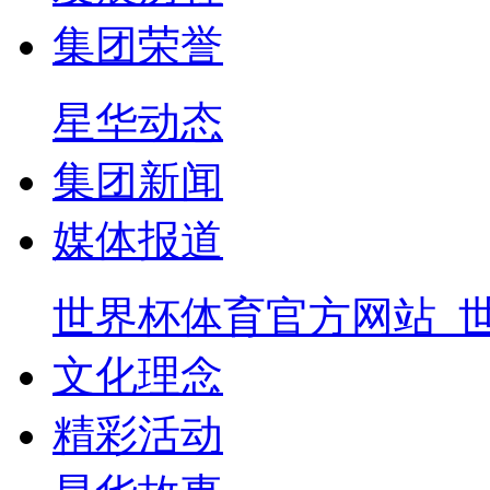
集团荣誉
星华动态
集团新闻
媒体报道
世界杯体育官方网站_
文化理念
精彩活动