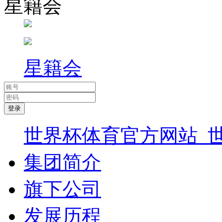
星籍会
星籍会
世界杯体育官方网站_
集团简介
旗下公司
发展历程