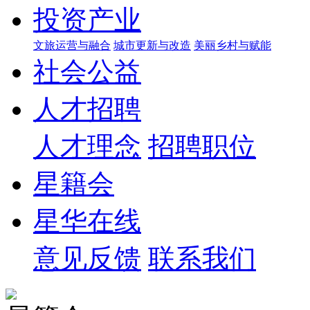
投资产业
文旅运营与融合
城市更新与改造
美丽乡村与赋能
社会公益
人才招聘
人才理念
招聘职位
星籍会
星华在线
意见反馈
联系我们