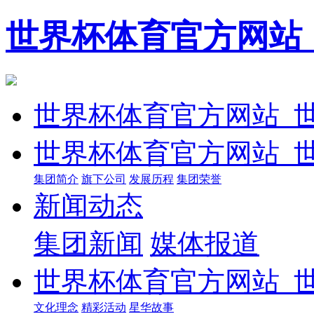
世界杯体育官方网站
世界杯体育官方网站_
世界杯体育官方网站_
集团简介
旗下公司
发展历程
集团荣誉
新闻动态
集团新闻
媒体报道
世界杯体育官方网站_
文化理念
精彩活动
星华故事