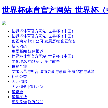
世界杯体育官方网站_世界杯（
世界杯体育官方网站_世界杯（中国）
世界杯体育官方网站_世界杯（中国）
集团简介
旗下公司
发展历程
集团荣誉
新闻动态
集团新闻
媒体报道
世界杯体育官方网站_世界杯（中国）
文化理念
精彩活动
星华故事
投资产业
文旅运营与融合
城市更新与改造
美丽乡村与赋能
社会公益
人才招聘
人才理念
招聘职位
星籍会
星华在线
意见反馈
联系我们