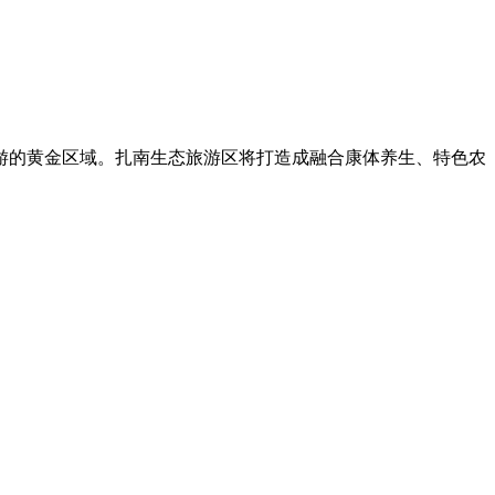
游的黄金区域。扎南生态旅游区将打造成融合康体养生、特色农