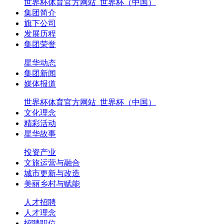
世界杯体育官方网站_世界杯（中国）
集团简介
旗下公司
发展历程
集团荣誉
星华动态
集团新闻
媒体报道
世界杯体育官方网站_世界杯（中国）
文化理念
精彩活动
星华故事
投资产业
文旅运营与融合
城市更新与改造
美丽乡村与赋能
人才招聘
人才理念
招聘职位