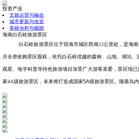
投资产业
文旅运营与融合
城市更新与改造
美丽乡村与赋能
海南白石岭旅游景区
白石岭旅游景区位于琼海市城区西南
12
公里处，是海南
月全资收购景区股权，依托白石岭优越的森林、山地、湖泊、
观星、地学科普等特色旅游项目深受广大游客喜爱，景区现已
家
4A
级旅游景区
，
未来将打造成国家5A级旅游景区
。
随着岛内