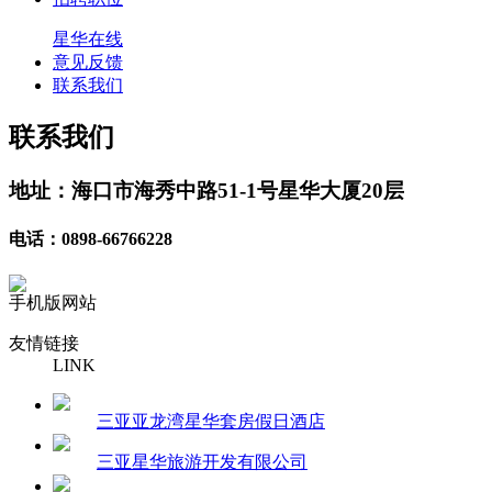
星华在线
意见反馈
联系我们
联系我们
地址：海口市海秀中路51-1号星华大厦20层
电话：0898-66766228
手机版网站
友情链接
LINK
三亚亚龙湾星华套房假日酒店
三亚星华旅游开发有限公司