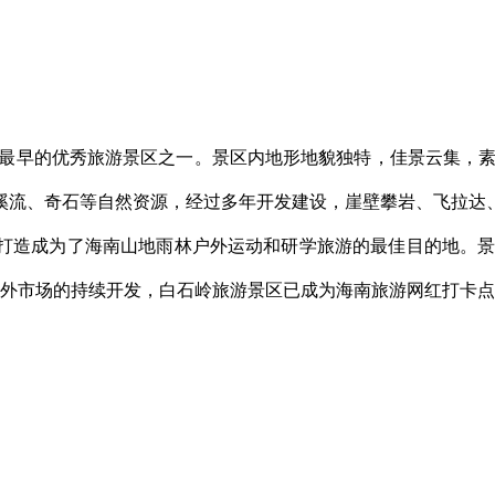
最早的优秀旅游景区之一。景区内地形地貌独特，佳景云集，素有
溪流、奇石等自然资源，经过多年开发建设，崖壁攀岩、飞拉达
打造成为了海南山地雨林户外运动和研学旅游的最佳目的地。
外市场的持续开发，白石岭旅游景区已成为海南旅游网红打卡点