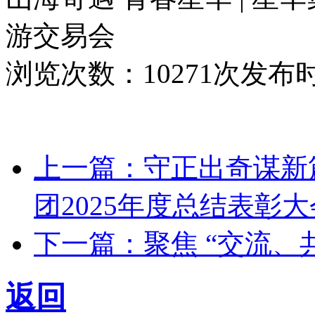
游交易会
浏览次数：10271次
发布时间
上一篇：守正出奇谋新篇
团2025年度总结表彰
下一篇：聚焦 “交流、
返回