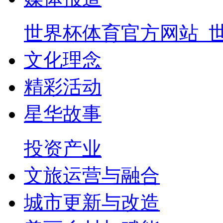
世界杯体育官方网站_
文化理念
精彩活动
星华故事
投资产业
文旅运营与融合
城市更新与改造