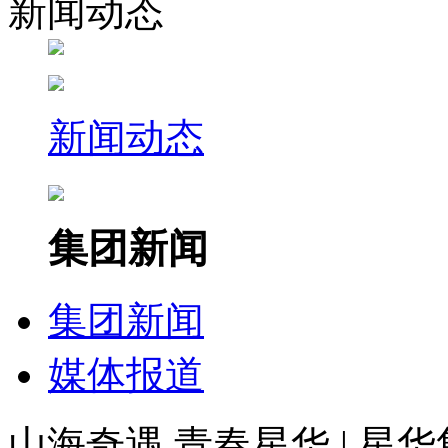
新闻动态
新闻动态
集团新闻
集团新闻
媒体报道
山海奇遇 青春星华 | 星华