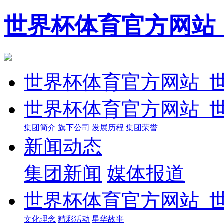
世界杯体育官方网站
世界杯体育官方网站_
世界杯体育官方网站_
集团简介
旗下公司
发展历程
集团荣誉
新闻动态
集团新闻
媒体报道
世界杯体育官方网站_
文化理念
精彩活动
星华故事