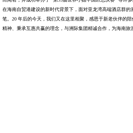
在海南自贸港建设的新时代背景下，面对亚龙湾高端酒店群的
笔。20 年后的今天，我们又在这里相聚，感恩于新老伙伴的
精神、秉承互惠共赢的理念，与洲际集团精诚合作，为海南旅