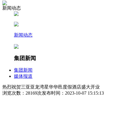
新闻动态
新闻动态
集团新闻
集团新闻
媒体报道
热烈祝贺三亚亚龙湾星华华邑度假酒店盛大开业
浏览次数：28169次
发布时间：2023-10-07 15:15:13