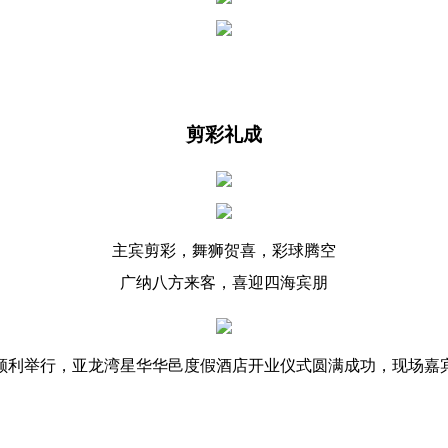
剪彩礼成
主宾剪彩，舞狮贺喜，彩球腾空
广纳八方来客，喜迎四海宾朋
顺利举行，亚龙湾星华华邑度假酒店开业仪式圆满成功，现场嘉宾