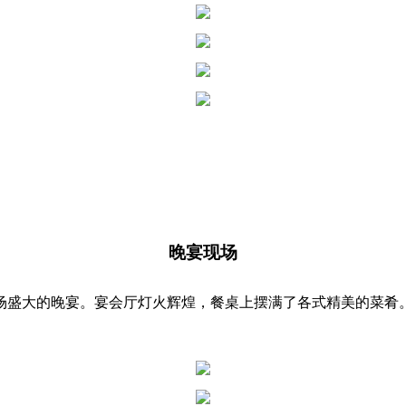
晚宴现场
场盛大的晚宴。宴会厅灯火辉煌，餐桌上摆满了各式精美的菜肴