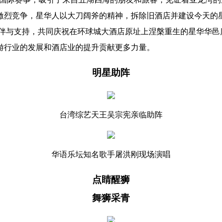
激烈竞争，星华人以大刀阔斧的精神，拆除旧酒店并建设今天的
陪伴与支持，共同庆祝在环球城大酒店原址上涅槃重生的星华华
游行业的发展和酒店业的提升贡献更多力量。
明星助阵
台湾综艺天王吴宗宪亲临助阵
华语乐坛知名歌手屠洪刚现场演唱
点睛醒狮
舞狮采青