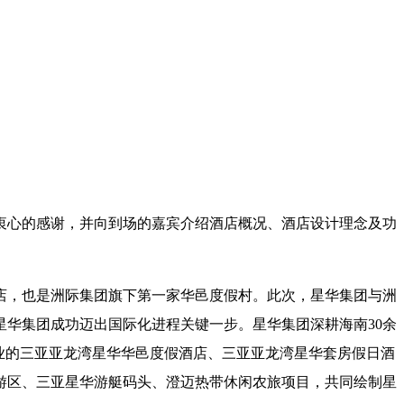
衷心的感谢，并向到场的嘉宾介绍酒店概况、酒店设计理念及功
店，也是洲际集团旗下第一家华邑度假村。此次，星华集团与洲
华集团成功迈出国际化进程关键一步。星华集团深耕海南30余
业的三亚亚龙湾星华华邑度假酒店、三亚亚龙湾星华套房假日酒
游区、三亚星华游艇码头、澄迈热带休闲农旅项目，共同绘制星