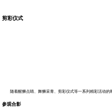
剪彩仪式
随着醒狮点睛、舞狮采青、剪彩仪式等一系列精彩活动的
参观合影