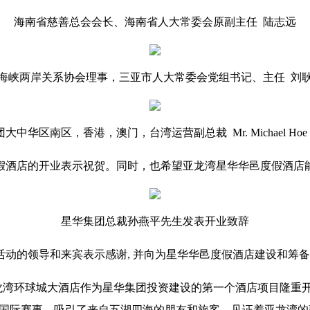
海南省慈善总会会长、海南省人大常委会原副主任 陆志远
海峡两岸关系协会理事，三亚市人大常委会党组书记、主任 刘
大中华区南区，香港，澳门，台湾运营副总裁 Mr. Michael Hoe Kn
假酒店的开业表示祝贺。同时，也希望亚龙湾星华华邑度假酒店
星华集团总裁孙燕平先生发表开业致辞
动的领导和来宾表示感谢, 并向为星华华邑度假酒店建设和筹
，亚龙湾环球城大酒店作为星华集团投资建设的第一个酒店项目隆重
等许多国际赛事，吸引了来自五湖四海的朋友和旅客，见证着亚龙