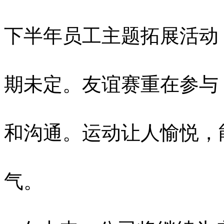
下半年员工主题拓展活动
期未定。友谊赛重在参与
和沟通。运动让人愉悦，
气。