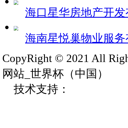
海口星华房地产开发
海南星悦巢物业服务
CopyRight © 2021 All
网站_世界杯（中国）
技术支持：