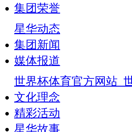
集团荣誉
星华动态
集团新闻
媒体报道
世界杯体育官方网站_
文化理念
精彩活动
星华故事