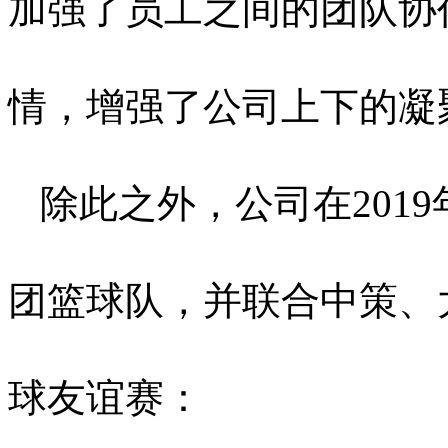
加强了员工之间的团队协
情，增强了公司上下的凝
除此之外，公司在201
团篮球队，并联合中策、
球友谊赛：